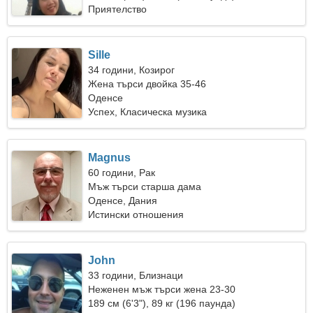
Приятелство
Sille
34 години, Козирог
Жена търси двойка 35-46
Оденсе
Успех, Класическа музика
Magnus
60 години, Рак
Мъж търси старша дама
Оденсе, Дания
Истински отношения
John
33 години, Близнаци
Неженен мъж търси жена 23-30
189 см (6'3"), 89 кг (196 паунда)