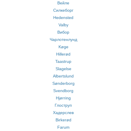
Вейле
Силкеборг
Hedensted
Valby
Вибор
Чарлотенлунд
Køge
Hillerød
Taastrup
Slagelse
Albertslund
Sønderborg
Svendborg
Hjørring
Глоструп
Хадерслев
Birkerød
Farum