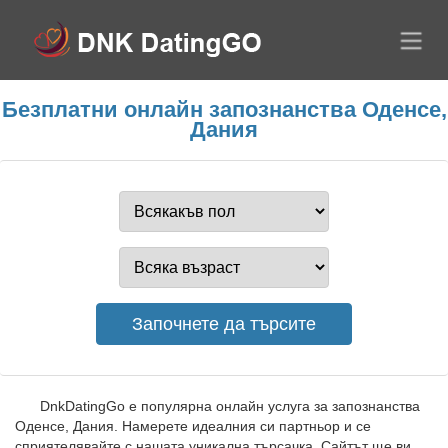
Безплатни онлайн запознанства Оденсе,
Дания
DnkDatingGo е популярна онлайн услуга за запознанства
Оденсе, Дания. Намерете идеалния си партньор и се
сприятелявайте с нашата уникална търсачка. Сайтът ще ви