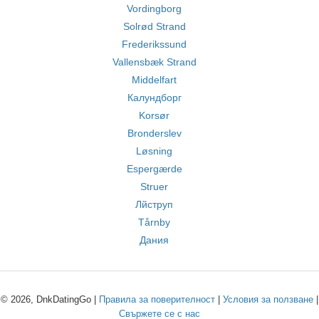
Vordingborg
Solrød Strand
Frederikssund
Vallensbæk Strand
Middelfart
Калундборг
Korsør
Bronderslev
Løsning
Espergærde
Struer
Лйструп
Tårnby
Дания
© 2026, DnkDatingGo |
Правила за поверителност
|
Условия за ползване
|
Свържете се с нас