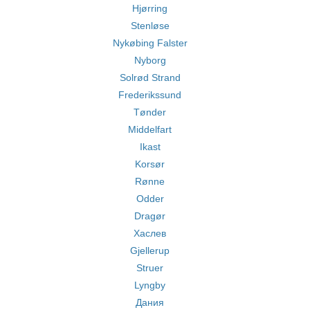
Hjørring
Stenløse
Nykøbing Falster
Nyborg
Solrød Strand
Frederikssund
Tønder
Middelfart
Ikast
Korsør
Rønne
Odder
Dragør
Хаслев
Gjellerup
Struer
Lyngby
Дания