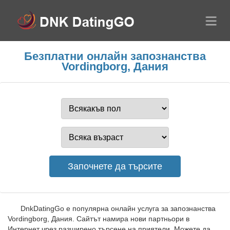
Безплатни онлайн запознанства
Vordingborg, Дания
DnkDatingGo е популярна онлайн услуга за запознанства
Vordingborg, Дания. Сайтът намира нови партньори в
Интернет чрез разширено търсене на приятели. Можете да