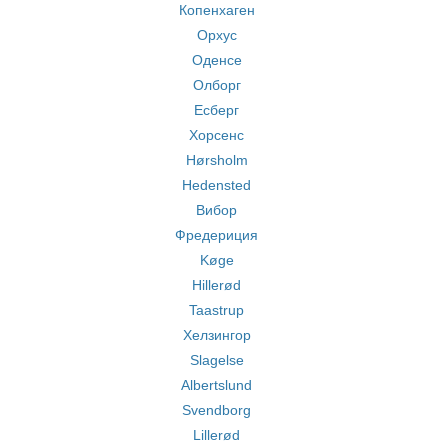
Копенхаген
Орхус
Оденсе
Олборг
Есберг
Хорсенс
Hørsholm
Hedensted
Вибор
Фредериция
Køge
Hillerød
Taastrup
Хелзингор
Slagelse
Albertslund
Svendborg
Lillerød