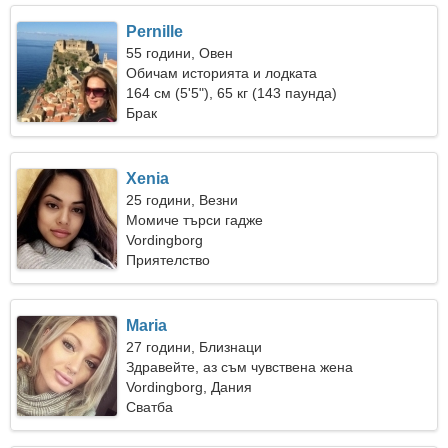
Pernille
55 години, Овен
Обичам историята и лодката
164 см (5'5"), 65 кг (143 паунда)
Брак
Xenia
25 години, Везни
Момиче търси гадже
Vordingborg
Приятелство
Maria
27 години, Близнаци
Здравейте, аз съм чувствена жена
Vordingborg, Дания
Сватба