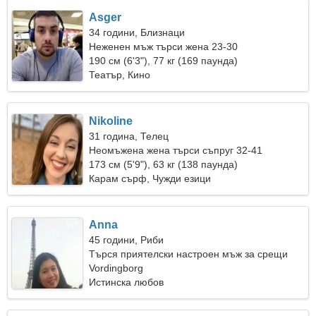
Asger
34 години, Близнаци
Неженен мъж търси жена 23-30
190 см (6'3"), 77 кг (169 паунда)
Театър, Кино
Nikoline
31 година, Телец
Неомъжена жена търси съпруг 32-41
173 см (5'9"), 63 кг (138 паунда)
Карам сърф, Чужди езици
Anna
45 години, Риби
Търся приятелски настроен мъж за срещи
Vordingborg
Истинска любов