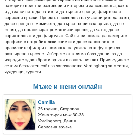
намерите приятни разговори и интересни запознанства, както
и да започнете да чатите и да търсите срещи, флиртове и
сериозни връзки. Проектът позволява на участниците да чатят,
да се срещат с момичета, да търсят сериозна връзка, да се
женят, да организират романтични срещи, да чатят, да се
сприятеляват и да флиртуват. Сайтът ви помага да намерите
профили с потребителски снимки и да се запознаете с
правилните филтри с помощта на уникалната функция за
разширено търсене. Изберете от голяма база данни, за да
изградите здрав брак и връзки в социалния чат. Присъединете
се към безплатен сайт за запознанства Vordingborg за местни,
чужденци, туристи.
Мъже и жени онлайн
Camilla
26 години, Скорпион
Жена търси мъж 30-38
Vordingborg, Дания
Сериозна връзка