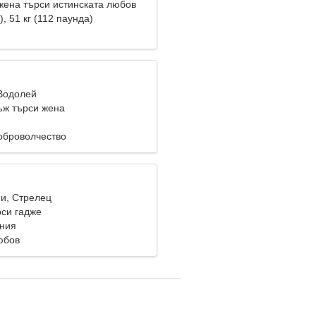
жена търси истинската любов
), 51 кг (112 паунда)
 Водолей
ж търси жена
оброволчество
ни, Стрелец
си гадже
ания
юбов