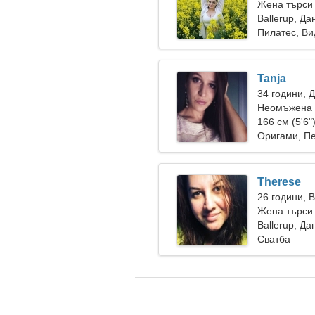
Жена търси
Ballerup, Да
Пилатес, В
Tanja
34 години, 
Неомъжена ж
166 см (5'6"
Оригами, П
Therese
26 години, 
Жена търси
Ballerup, Да
Сватба