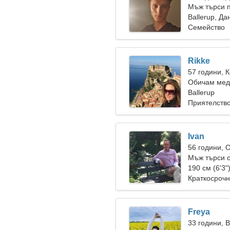
Мъж търси 
Ballerup, Да
Семейство
Rikke
57 години, 
Обичам мед
изкуства
Ballerup
Приятелств
Ivan
56 години, 
Мъж търси 
190 см (6'3"
Краткосрочн
Freya
33 години, 