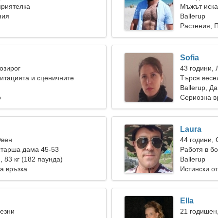
приятелка
Мъжът иска
ния
Ballerup
Растения, 
Sofia
Козирог
43 години, 
итацията и сценичните
Търся весе
Ballerup, Д
о
Сериозна в
Laura
Овен
44 години,
старша дама 45-53
Работя в б
), 83 кг (182 паунда)
Ballerup
а връзка
Истински о
Ella
Везни
21 годишен