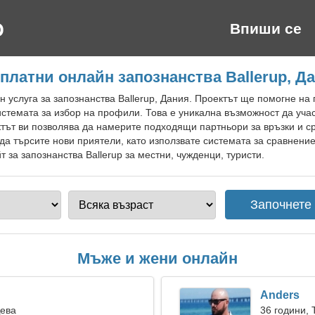
Впиши се
платни онлайн запознанства Ballerup, Д
 услуга за запознанства Ballerup, Дания. Проектът ще помогне на 
истемата за избор на профили. Това е уникална възможност да уча
ктът ви позволява да намерите подходящи партньори за връзки и с
да търсите нови приятели, като използвате системата за сравнени
 за запознанства Ballerup за местни, чужденци, туристи.
Мъже и жени онлайн
Anders
Дева
36 години, 