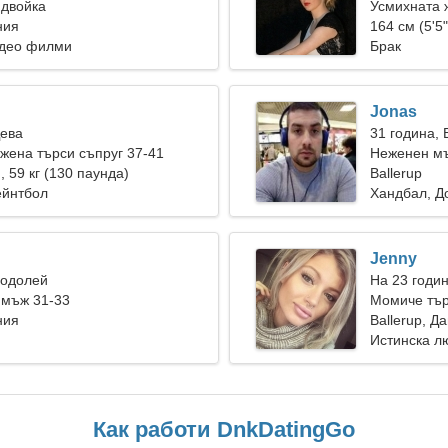
 двойка
Усмихната 
ния
164 см (5'5"
идео филми
Брак
Jonas
Дева
31 година,
ена търси съпруг 37-41
Неженен мъ
), 59 кг (130 паунда)
Ballerup
ейнтбол
Хандбал, Д
Jenny
Водолей
На 23 годи
 мъж 31-33
Момиче тър
ния
Ballerup, Д
Истинска л
Как работи DnkDatingGo