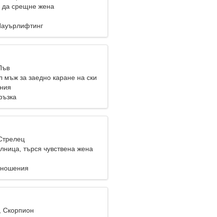
 да срещне жена
Пауърлифтинг
Лъв
л мъж за заедно каране на ски
ания
ръзка
 Стрелец
олница, търся чувствена жена
тношения
, Скорпион