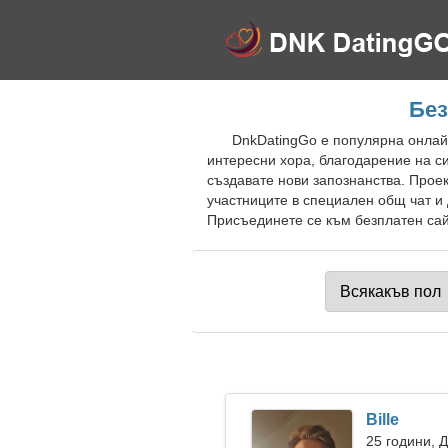
Без
DnkDatingGo е популярна онлайн
интересни хора, благодарение на с
създавате нови запознанства. Прое
участниците в специален общ чат и 
Присъединете се към безплатен сайт
Bille
25 години, 