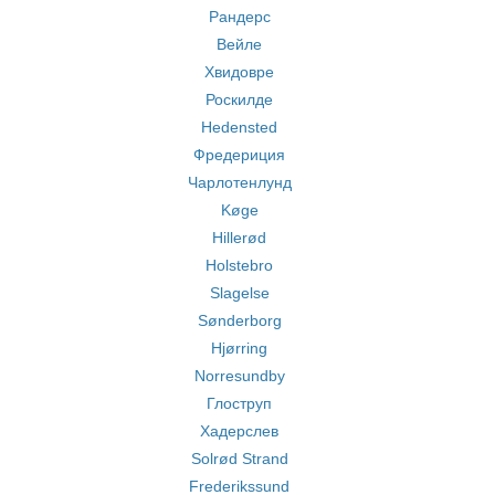
Рандерс
Вейле
Хвидовре
Роскилде
Hedensted
Фредериция
Чарлотенлунд
Køge
Hillerød
Holstebro
Slagelse
Sønderborg
Hjørring
Norresundby
Глоструп
Хадерслев
Solrød Strand
Frederikssund