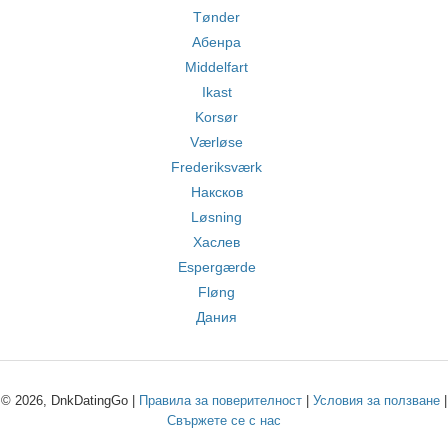
Tønder
Абенра
Middelfart
Ikast
Korsør
Værløse
Frederiksværk
Наксков
Løsning
Хаслев
Espergærde
Fløng
Дания
© 2026, DnkDatingGo |
Правила за поверителност
|
Условия за ползване
|
Свържете се с нас