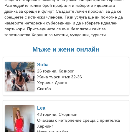
Разгледайте голям брой профили и изберете идеалната
двойка за срещи и флирт. Създайте личен профил, за да се
срещнете с истински членове. Тази услуга ще ви помогне да
намерите интересни събеседници и да изберете идеални
партньори. Присъединете се към безплатен сайт за
запознанства Хернинг за местни, чужденци, туристи.
Мъже и жени онлайн
Sofia
26 години, Козирог
Жена търси мъж 32-36
Хернинг, Дания
Сватба
Lea
43 години, Скорпион
Очаквам с нетърпение среща с приятелка
креативна
Хернинг