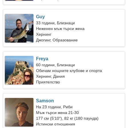
Guy
33 години, Близнаци
Неженен мъж търси жена
Хернинг
Джогинг, Образование
Freya
60 години, Близнаци
Обичам нощните клубове и спорта
Хернинг, Дания
Приятелство
Samson
На 23 години, Риби
Мъж търси жена 21-30
177 см (5'10"), 82 кг (180 паунда)
Истински отношения