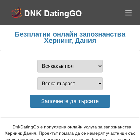
Безплатни онлайн запознанства
Хернинг, Дания
DnkDatingGo е популярна онлайн услуга за запознанства
Хернинг, Дания. Проектът помага да се намерят участници със
сходни интереси с помощта на различни филтри за търсене.