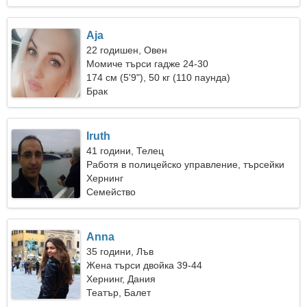
Aja
22 годишен, Овен
Момиче търси гадже 24-30
174 см (5'9"), 50 кг (110 паунда)
Брак
Iruth
41 години, Телец
Работя в полицейско управление, търсейки
емоционална жена
Хернинг
Семейство
Anna
35 години, Лъв
Жена търси двойка 39-44
Хернинг, Дания
Театър, Балет