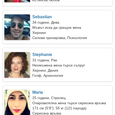
Истинска любов
Sebastian
34 години, Дева
Мъжът иска да срещне жена
Хернинг
Силова тренировка, Психология
Stephanie
31 година, Рак
Неомъжена жена търси съпруг
Хернинг, Дания
Голф, Археология
Maria
25 години, Стрелец
Очарователна жена търси сериозна връзка
171 см (5'8"), 55 кг (121 паунда)
Сериозна връзка