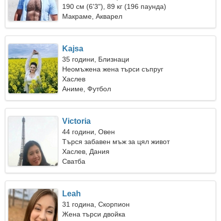
190 см (6'3"), 89 кг (196 паунда)
Макраме, Акварел
Kajsa
35 години, Близнаци
Неомъжена жена търси съпруг
Хаслев
Аниме, Футбол
Victoria
44 години, Овен
Търся забавен мъж за цял живот
Хаслев, Дания
Сватба
Leah
31 година, Скорпион
Жена търси двойка