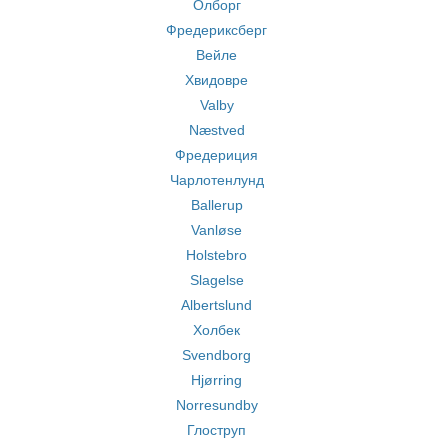
Олборг
Фредериксберг
Вейле
Хвидовре
Valby
Næstved
Фредериция
Чарлотенлунд
Ballerup
Vanløse
Holstebro
Slagelse
Albertslund
Холбек
Svendborg
Hjørring
Norresundby
Глоструп