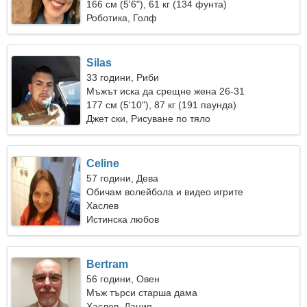
166 см (5'6"), 61 кг (134 фунта)
Роботика, Голф
Silas
33 години, Риби
Мъжът иска да срещне жена 26-31
177 см (5'10"), 87 кг (191 паунда)
Джет ски, Рисуване по тяло
Celine
57 години, Дева
Обичам волейбола и видео игрите
Хаслев
Истинска любов
Bertram
56 години, Овен
Мъж търси старша дама
Хаслев, Дания