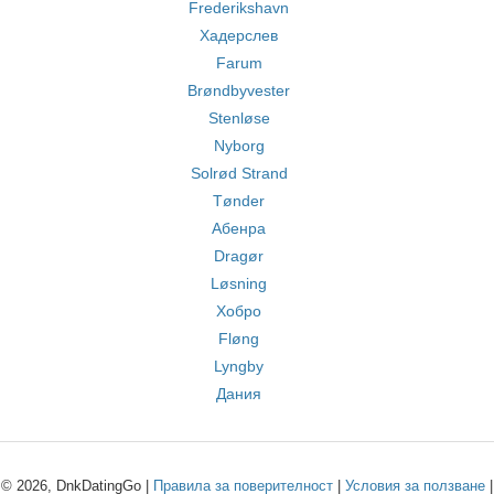
Frederikshavn
Хадерслев
Farum
Brøndbyvester
Stenløse
Nyborg
Solrød Strand
Tønder
Абенра
Dragør
Løsning
Хобро
Fløng
Lyngby
Дания
© 2026, DnkDatingGo |
Правила за поверителност
|
Условия за ползване
|