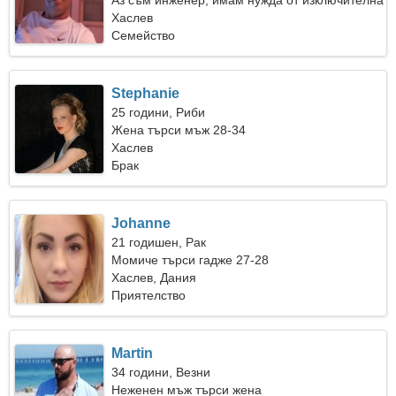
Аз съм инженер, имам нужда от изключителна
жена
Хаслев
Семейство
Stephanie
25 години, Риби
Жена търси мъж 28-34
Хаслев
Брак
Johanne
21 годишен, Рак
Момиче търси гадже 27-28
Хаслев, Дания
Приятелство
Martin
34 години, Везни
Неженен мъж търси жена