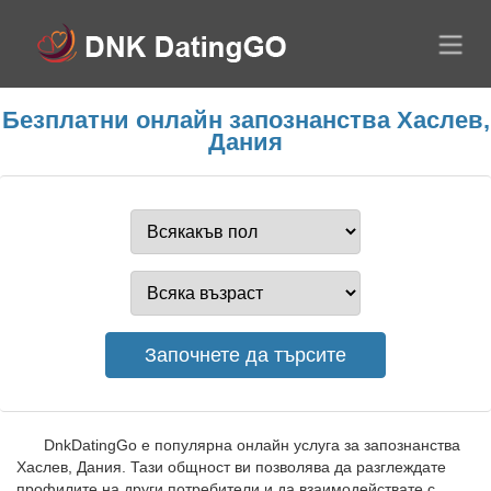
Безплатни онлайн запознанства Хаслев,
Дания
DnkDatingGo е популярна онлайн услуга за запознанства
Хаслев, Дания. Тази общност ви позволява да разглеждате
профилите на други потребители и да взаимодействате с