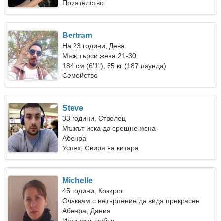
Приятелство
Bertram
На 23 години, Дева
Мъж търси жена 21-30
184 см (6'1"), 85 кг (187 паунда)
Семейство
Steve
33 години, Стрелец
Мъжът иска да срещне жена
Абенра
Успех, Свиря на китара
Michelle
45 години, Козирог
Очаквам с нетърпение да видя прекрасен
приятел
Абенра, Дания
Истинска любов