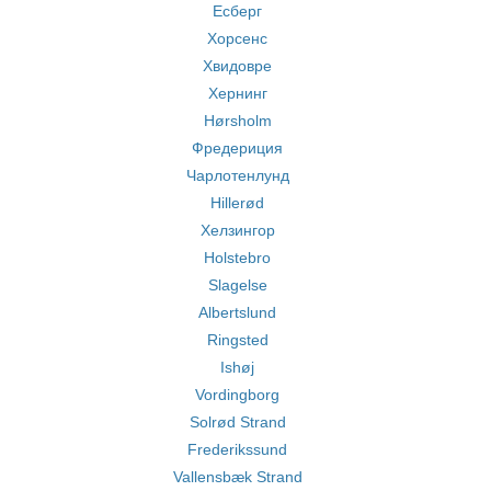
Есберг
Хорсенс
Хвидовре
Хернинг
Hørsholm
Фредериция
Чарлотенлунд
Hillerød
Хелзингор
Holstebro
Slagelse
Albertslund
Ringsted
Ishøj
Vordingborg
Solrød Strand
Frederikssund
Vallensbæk Strand