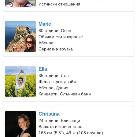
Истински отношения
Marie
60 години, Овен
Обичам ски и караоке
Абенра
Сериозна връзка
Ella
35 години, Лъв
Жена търси двойка
Абенра, Дания
Концерти, Слънчеви бани
Christina
24 години, Близнаци
Вашата искрена жена
163 см (5'5"), 49 кг (108 паунда)