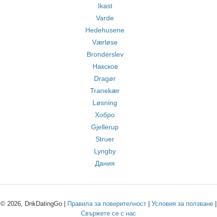
Ikast
Varde
Hedehusene
Værløse
Bronderslev
Наксков
Dragør
Tranekær
Løsning
Хобро
Gjellerup
Struer
Lyngby
Дания
© 2026, DnkDatingGo |
Правила за поверителност
|
Условия за ползване
|
Свържете се с нас