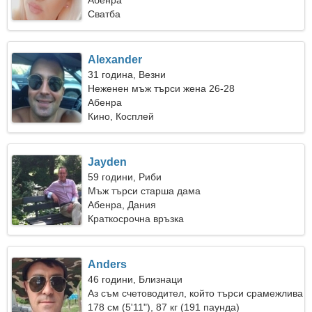
Абенра
Сватба
Alexander
31 година, Везни
Неженен мъж търси жена 26-28
Абенра
Кино, Косплей
Jayden
59 години, Риби
Мъж търси старша дама
Абенра, Дания
Краткосрочна връзка
Anders
46 години, Близнаци
Аз съм счетоводител, който търси срамежлива
жена
178 см (5'11"), 87 кг (191 паунда)