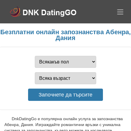
Безплатни онлайн запознанства Абенра,
Дания
DnkDatingGo е популярна онлайн услуга за запознанства
Абенра, Дания. Изграждайте романтични връзки с уникална
система за запознанства, където можете да изследвате